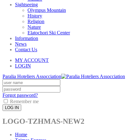
Sightseeing
Olympus Mountain
History
Religion
Nature
Elatochori Ski Center
Information
News
Contact Us
MY ACCOUNT
LOGIN
Paralia Hoteliers Assocciation
Forgot password?
Remember me
LOG IN
LOGO-TZHMAS-NEW2
Home