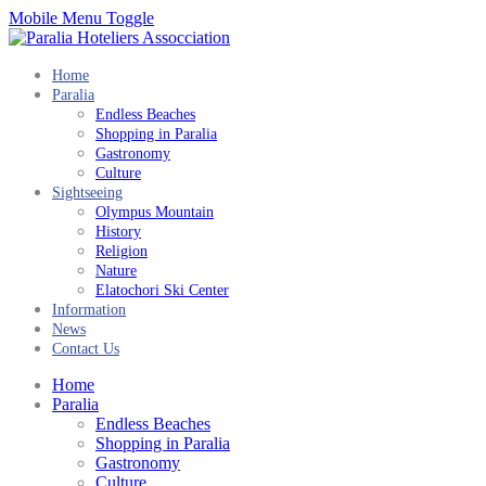
Mobile Menu Toggle
Home
Paralia
Endless Beaches
Shopping in Paralia
Gastronomy
Culture
Sightseeing
Olympus Mountain
History
Religion
Nature
Elatochori Ski Center
Information
News
Contact Us
Home
Paralia
Endless Beaches
Shopping in Paralia
Gastronomy
Culture