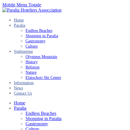
Mobile Menu Toggle
Home
Paralia
Endless Beaches
Shopping in Paralia
Gastronomy
Culture
Sightseeing
Olympus Mountain
History
Religion
Nature
Elatochori Ski Center
Information
News
Contact Us
Home
Paralia
Endless Beaches
Shopping in Paralia
Gastronomy
Culture