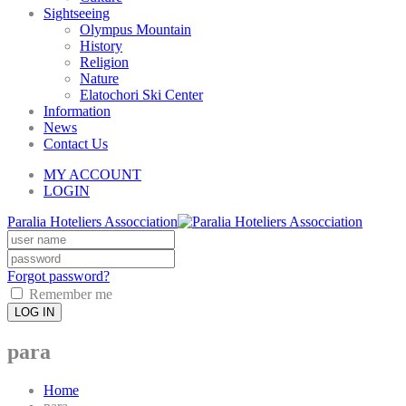
Sightseeing
Olympus Mountain
History
Religion
Nature
Elatochori Ski Center
Information
News
Contact Us
MY ACCOUNT
LOGIN
Paralia Hoteliers Assocciation
Forgot password?
Remember me
LOG IN
para
Home