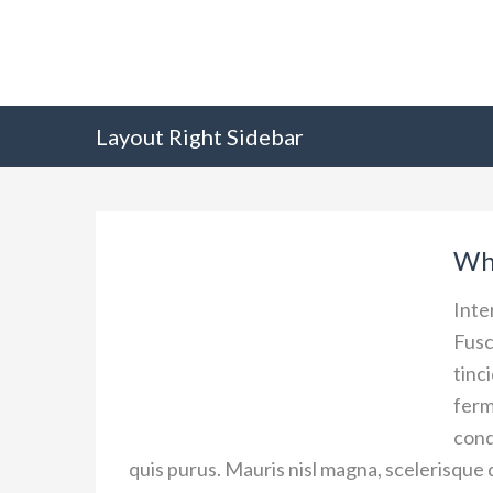
Layout Right Sidebar
Wh
Inte
Fusc
tinc
ferm
cond
quis purus. Mauris nisl magna, scelerisque q