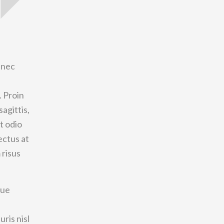
m nec
. Proin
sagittis,
t odio
ectus at
 risus
que
ris nisl