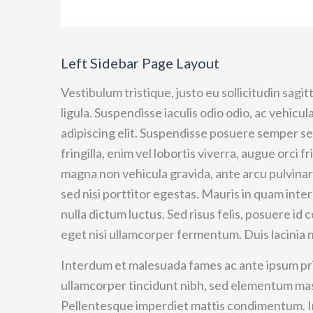
Left Sidebar Page Layout
Vestibulum tristique, justo eu sollicitudin sagi
ligula. Suspendisse iaculis odio odio, ac vehicu
adipiscing elit. Suspendisse posuere semper sem
fringilla, enim vel lobortis viverra, augue orci fri
magna non vehicula gravida, ante arcu pulvinar 
sed nisi porttitor egestas. Mauris in quam inte
nulla dictum luctus. Sed risus felis, posuere i
eget nisi ullamcorper fermentum. Duis lacinia n
Interdum et malesuada fames ac ante ipsum pri
ullamcorper tincidunt nibh, sed elementum mas
Pellentesque imperdiet mattis condimentum. Int