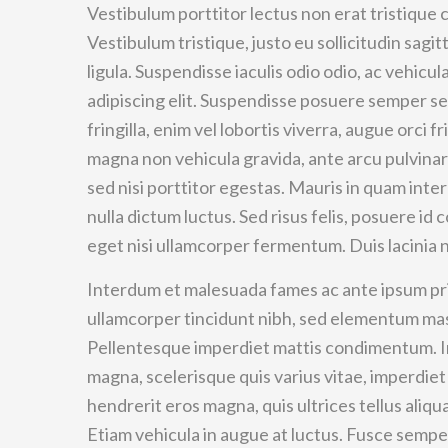
Vestibulum porttitor lectus non erat tristique c
Vestibulum tristique, justo eu sollicitudin sagi
ligula. Suspendisse iaculis odio odio, ac vehicu
adipiscing elit. Suspendisse posuere semper sem
fringilla, enim vel lobortis viverra, augue orci fri
magna non vehicula gravida, ante arcu pulvinar 
sed nisi porttitor egestas. Mauris in quam inte
nulla dictum luctus. Sed risus felis, posuere i
eget nisi ullamcorper fermentum. Duis lacinia n
Interdum et malesuada fames ac ante ipsum pri
ullamcorper tincidunt nibh, sed elementum mas
Pellentesque imperdiet mattis condimentum. Int
magna, scelerisque quis varius vitae, imperdie
hendrerit eros magna, quis ultrices tellus aliqu
Etiam vehicula in augue at luctus. Fusce sempe