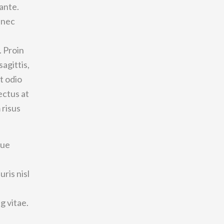
 ante.
m nec
. Proin
sagittis,
t odio
ectus at
 risus
que
ris nisl
g vitae.