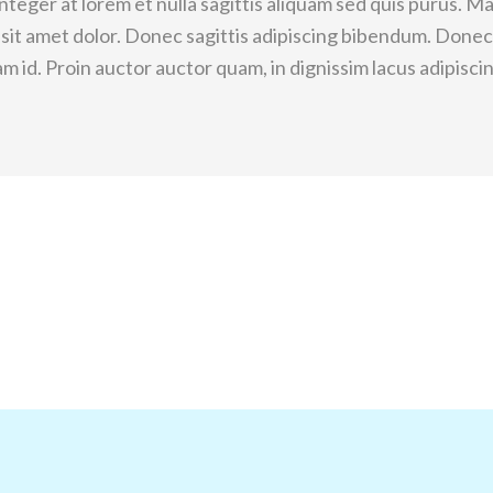
eger at lorem et nulla sagittis aliquam sed quis purus. Mau
t sit amet dolor. Donec sagittis adipiscing bibendum. Donec
am id. Proin auctor auctor quam, in dignissim lacus adipiscin