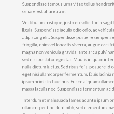
Suspendisse tempus urna vitae tellus hendrerit
ornare est pharetra in.
Vestibulum tristique, justo eu sollicitudin sagi
ligula. Suspendisse iaculis odio odio, ac vehicu
adipiscing elit. Suspendisse posuere semper sem
fringilla, enim vel lobortis viverra, augue orci fri
magna non vehicula gravida, ante arcu pulvinar 
sed nisi porttitor egestas. Mauris in quam inte
nulla dictum luctus. Sed risus felis, posuere i
eget nisi ullamcorper fermentum. Duis lacinia
ipsum primis in faucibus. Fusce aliquam ullam
massa iaculis nec. Suspendisse fermentum ac d
Interdum et malesuada fames ac ante ipsum pri
ullamcorper tincidunt nibh, sed elementum mas