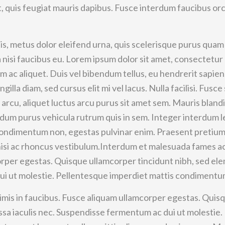
, quis feugiat mauris dapibus. Fusce interdum faucibus orc
ttis, metus dolor eleifend urna, quis scelerisque purus qua
la nisi faucibus eu. Lorem ipsum dolor sit amet, consectetur
 ac aliquet. Duis vel bibendum tellus, eu hendrerit sapien
ngilla diam, sed cursus elit mi vel lacus. Nulla facilisi. Fusce 
arcu, aliquet luctus arcu purus sit amet sem. Mauris blandi
rdum purus vehicula rutrum quis in sem. Integer interdum l
d condimentum non, egestas pulvinar enim. Praesent pretium
 nisi ac rhoncus vestibulum.Interdum et malesuada fames a
corper egestas. Quisque ullamcorper tincidunt nibh, sed e
ui ut molestie. Pellentesque imperdiet mattis condimentu
mis in faucibus. Fusce aliquam ullamcorper egestas. Quis
sa iaculis nec. Suspendisse fermentum ac dui ut molestie.