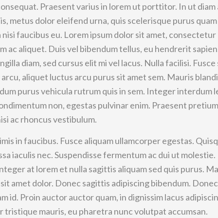
onsequat. Praesent varius in lorem ut porttitor. In ut diam
ttis, metus dolor eleifend urna, quis scelerisque purus qua
la nisi faucibus eu. Lorem ipsum dolor sit amet, consectetur
 ac aliquet. Duis vel bibendum tellus, eu hendrerit sapien
ngilla diam, sed cursus elit mi vel lacus. Nulla facilisi. Fusce 
arcu, aliquet luctus arcu purus sit amet sem. Mauris blandi
rdum purus vehicula rutrum quis in sem. Integer interdum l
d condimentum non, egestas pulvinar enim. Praesent pretium
isi ac rhoncus vestibulum.
mis in faucibus. Fusce aliquam ullamcorper egestas. Quis
sa iaculis nec. Suspendisse fermentum ac dui ut molestie.
eger at lorem et nulla sagittis aliquam sed quis purus. Mau
t sit amet dolor. Donec sagittis adipiscing bibendum. Donec
am id. Proin auctor auctor quam, in dignissim lacus adipiscin
r tristique mauris, eu pharetra nunc volutpat accumsan.