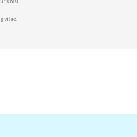
ris nisl
g vitae.