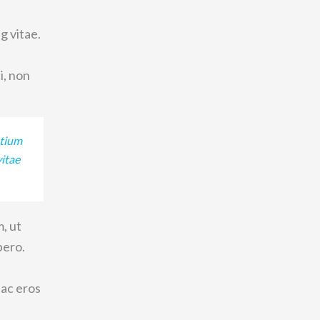
g vitae.
i, non
etium
vitae
, ut
bero.
 ac eros