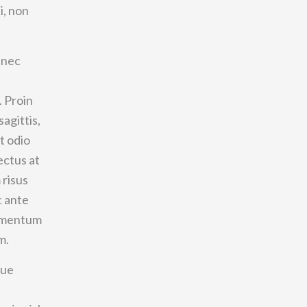
i, non
m nec
. Proin
sagittis,
t odio
ectus at
 risus
c ante
lementum
m.
que