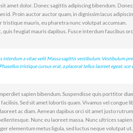
t sit amet dolor. Donec sagittis adipiscing bibendum. Donec
am id. Proin auctor auctor quam, in dignissim lacus adipiscin
r tristique mauris, eu pharetra nunc volutpat accumsan.
, quis feugiat mauris dapibus. Fusce interdum faucibus orc
s interdum a vitae velit Massa sagittis vestibulum. Vestibulum pr
Phasellus tristique cursus erat, a placerat tellus laoreet egeat. sce 
mperdiet sapien bibendum. Suspendisse quis porttitor diam
 facilisis. Sed sit amet lobortis quam. Vivamus vel congue li
 laoreet ac diam. Aenean dapibus orci sit amet justo rutrum
 pellentesque. Nunc eu laoreet massa. Nunc ultrices sapien
ger elementum metus ligula, sed luctus neque volutpat ut.