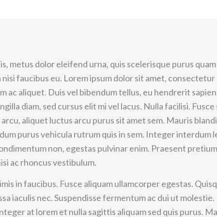
ttis, metus dolor eleifend urna, quis scelerisque purus qua
la nisi faucibus eu. Lorem ipsum dolor sit amet, consectetur
 ac aliquet. Duis vel bibendum tellus, eu hendrerit sapien
ngilla diam, sed cursus elit mi vel lacus. Nulla facilisi. Fusce 
arcu, aliquet luctus arcu purus sit amet sem. Mauris blandi
rdum purus vehicula rutrum quis in sem. Integer interdum l
d condimentum non, egestas pulvinar enim. Praesent pretium
isi ac rhoncus vestibulum.
mis in faucibus. Fusce aliquam ullamcorper egestas. Quis
sa iaculis nec. Suspendisse fermentum ac dui ut molestie.
eger at lorem et nulla sagittis aliquam sed quis purus. Mau