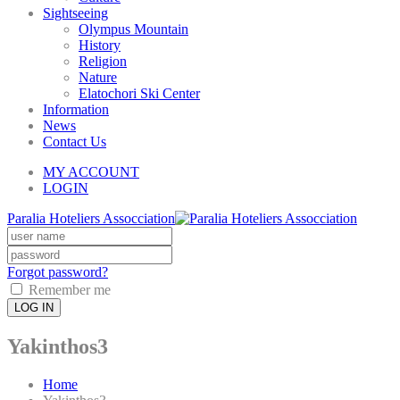
Sightseeing
Olympus Mountain
History
Religion
Nature
Elatochori Ski Center
Information
News
Contact Us
MY ACCOUNT
LOGIN
Paralia Hoteliers Assocciation
Forgot password?
Remember me
LOG IN
Yakinthos3
Home