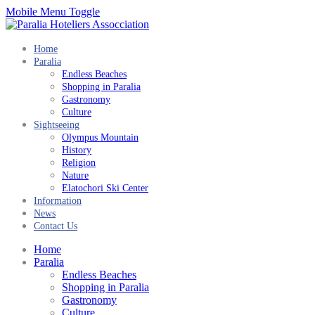
Mobile Menu Toggle
Home
Paralia
Endless Beaches
Shopping in Paralia
Gastronomy
Culture
Sightseeing
Olympus Mountain
History
Religion
Nature
Elatochori Ski Center
Information
News
Contact Us
Home
Paralia
Endless Beaches
Shopping in Paralia
Gastronomy
Culture