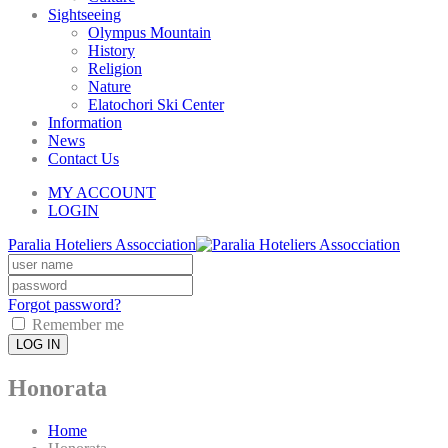
Sightseeing
Olympus Mountain
History
Religion
Nature
Elatochori Ski Center
Information
News
Contact Us
MY ACCOUNT
LOGIN
Paralia Hoteliers Assocciation
Forgot password?
Remember me
LOG IN
Honorata
Home