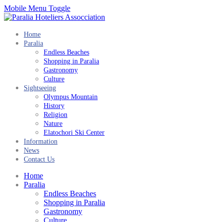
Mobile Menu Toggle
Home
Paralia
Endless Beaches
Shopping in Paralia
Gastronomy
Culture
Sightseeing
Olympus Mountain
History
Religion
Nature
Elatochori Ski Center
Information
News
Contact Us
Home
Paralia
Endless Beaches
Shopping in Paralia
Gastronomy
Culture