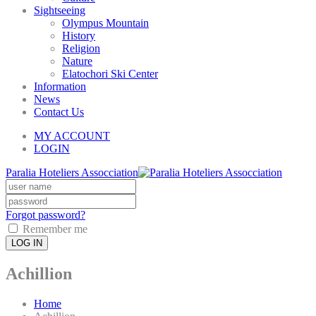
Sightseeing
Olympus Mountain
History
Religion
Nature
Elatochori Ski Center
Information
News
Contact Us
MY ACCOUNT
LOGIN
Paralia Hoteliers Assocciation
Forgot password?
Remember me
LOG IN
Achillion
Home