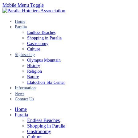
Mobile Menu Toggle
Home
Paralia
Endless Beaches
Shopping in Paralia
Gastronomy
Culture
Sightseeing
Olympus Mountain
History
Religion
Nature
Elatochori Ski Center
Information
News
Contact Us
Home
Paralia
Endless Beaches
Shopping in Paralia
Gastronomy
Culture