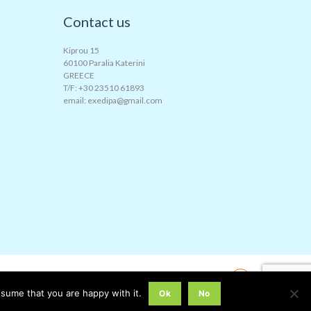
Contact us
Kiprou 15
60100 Paralia Katerini
GREECE
T/F: +30 23510 61893
email: exedipa@gmail.com
© © Paralia Hoteliers Association
ssume that you are happy with it.
Ok
No