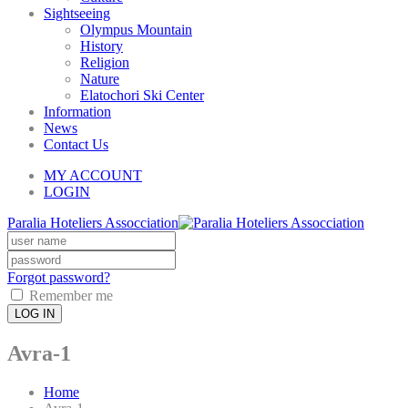
Sightseeing
Olympus Mountain
History
Religion
Nature
Elatochori Ski Center
Information
News
Contact Us
MY ACCOUNT
LOGIN
Paralia Hoteliers Assocciation
Forgot password?
Remember me
LOG IN
Avra-1
Home