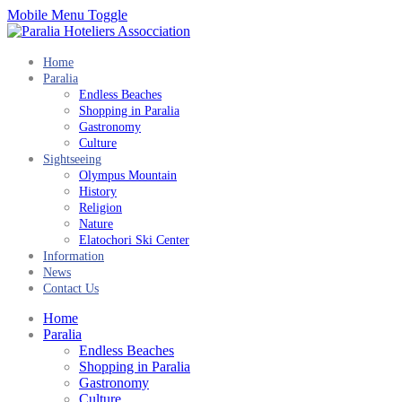
Mobile Menu Toggle
Home
Paralia
Endless Beaches
Shopping in Paralia
Gastronomy
Culture
Sightseeing
Olympus Mountain
History
Religion
Nature
Elatochori Ski Center
Information
News
Contact Us
Home
Paralia
Endless Beaches
Shopping in Paralia
Gastronomy
Culture