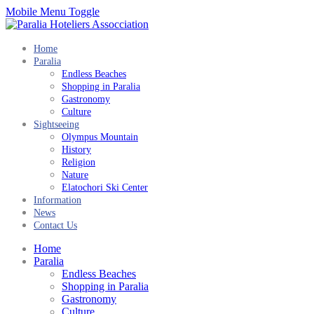
Mobile Menu Toggle
Home
Paralia
Endless Beaches
Shopping in Paralia
Gastronomy
Culture
Sightseeing
Olympus Mountain
History
Religion
Nature
Elatochori Ski Center
Information
News
Contact Us
Home
Paralia
Endless Beaches
Shopping in Paralia
Gastronomy
Culture