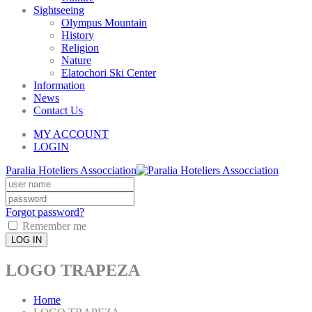
Sightseeing
Olympus Mountain
History
Religion
Nature
Elatochori Ski Center
Information
News
Contact Us
MY ACCOUNT
LOGIN
Paralia Hoteliers Assocciation
Forgot password?
Remember me
LOG IN
LOGO TRAPEZA
Home