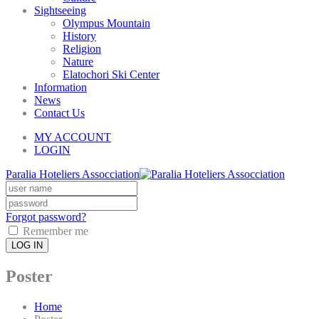
Sightseeing
Olympus Mountain
History
Religion
Nature
Elatochori Ski Center
Information
News
Contact Us
MY ACCOUNT
LOGIN
Paralia Hoteliers Assocciation
Forgot password?
Remember me
LOG IN
Poster
Home