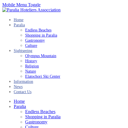
Mobile Menu Toggle
Home
Paralia
Endless Beaches
Shopping in Paralia
Gastronomy
Culture
Sightseeing
Olympus Mountain
History
Religion
Nature
Elatochori Ski Center
Information
News
Contact Us
Home
Paralia
Endless Beaches
Shopping in Paralia
Gastronomy
Culture