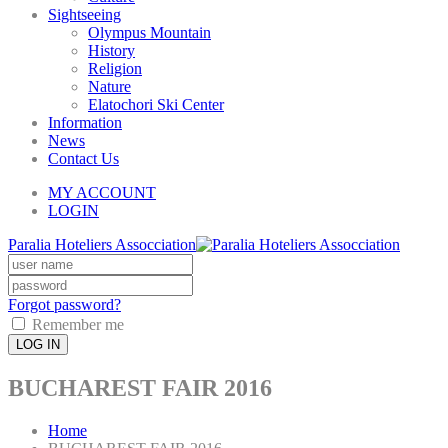
Sightseeing
Olympus Mountain
History
Religion
Nature
Elatochori Ski Center
Information
News
Contact Us
MY ACCOUNT
LOGIN
Paralia Hoteliers Assocciation
Forgot password?
Remember me
LOG IN
BUCHAREST FAIR 2016
Home