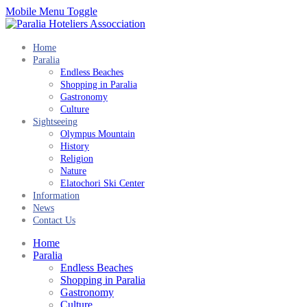
Mobile Menu Toggle
Home
Paralia
Endless Beaches
Shopping in Paralia
Gastronomy
Culture
Sightseeing
Olympus Mountain
History
Religion
Nature
Elatochori Ski Center
Information
News
Contact Us
Home
Paralia
Endless Beaches
Shopping in Paralia
Gastronomy
Culture