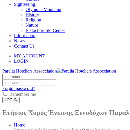
Sightseeing
Olympus Mountain
History
Religion
Nature
Elatochori Ski Center
Information
News
Contact Us
MY ACCOUNT
LOGIN
Paralia Hoteliers Assocciation
Forgot password?
Remember me
LOG IN
Ετήσιος Χορός Ένωσης Ξενοδόχων Παραλί
Home