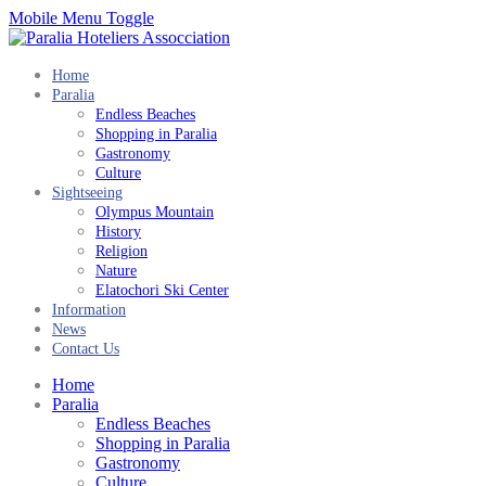
Mobile Menu Toggle
Home
Paralia
Endless Beaches
Shopping in Paralia
Gastronomy
Culture
Sightseeing
Olympus Mountain
History
Religion
Nature
Elatochori Ski Center
Information
News
Contact Us
Home
Paralia
Endless Beaches
Shopping in Paralia
Gastronomy
Culture