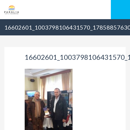
16602601_1003798106431570_1785885763
16602601_1003798106431570_