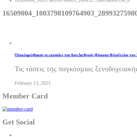
16509004_1003798109764903_2899327598038069534_n
16509004_1003798109764903_2899327598
Ολοκληρώθηκαν οι εργασίες του 6ου Διεθνούς Φόρουμ Φιλοξενίας του
Τις τάσεις της παγκόσμιας ξενοδοχειακή
February 13, 2023
Member Card
Get Social