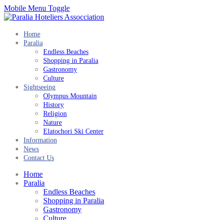
Mobile Menu Toggle
Home
Paralia
Endless Beaches
Shopping in Paralia
Gastronomy
Culture
Sightseeing
Olympus Mountain
History
Religion
Nature
Elatochori Ski Center
Information
News
Contact Us
Home
Paralia
Endless Beaches
Shopping in Paralia
Gastronomy
Culture