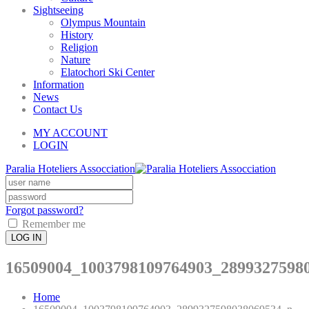
Sightseeing
Olympus Mountain
History
Religion
Nature
Elatochori Ski Center
Information
News
Contact Us
MY ACCOUNT
LOGIN
Paralia Hoteliers Assocciation
Forgot password?
Remember me
LOG IN
16509004_1003798109764903_2899327598
Home