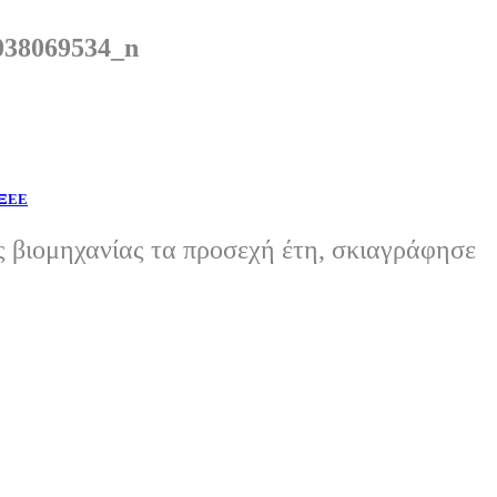
038069534_n
 ΞΕΕ
ς βιομηχανίας τα προσεχή έτη, σκιαγράφησε