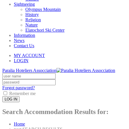
Sightseeing
Olympus Mountain
History
Religion
Nature
Elatochori Ski Center
Information
News
Contact Us
MY ACCOUNT
LOGIN
Paralia Hoteliers Assocciation
Forgot password?
Remember me
LOG IN
Search Accommodation Results for:
Home