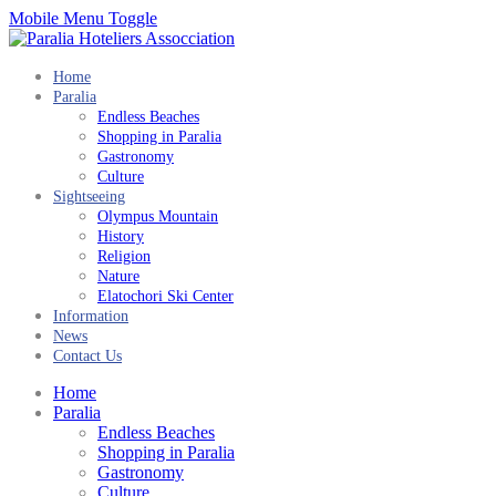
Mobile Menu Toggle
Home
Paralia
Endless Beaches
Shopping in Paralia
Gastronomy
Culture
Sightseeing
Olympus Mountain
History
Religion
Nature
Elatochori Ski Center
Information
News
Contact Us
Home
Paralia
Endless Beaches
Shopping in Paralia
Gastronomy
Culture