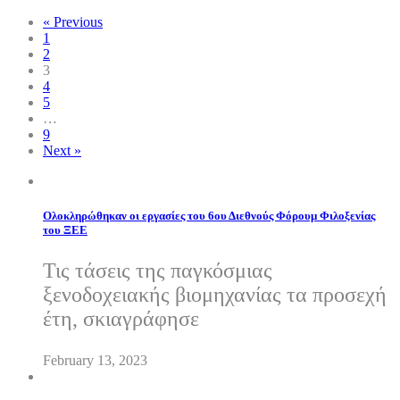
« Previous
1
2
3
4
5
…
9
Next »
Ολοκληρώθηκαν οι εργασίες του 6ου Διεθνούς Φόρουμ Φιλοξενίας
του ΞΕΕ
Τις τάσεις της παγκόσμιας
ξενοδοχειακής βιομηχανίας τα προσεχή
έτη, σκιαγράφησε
February 13, 2023