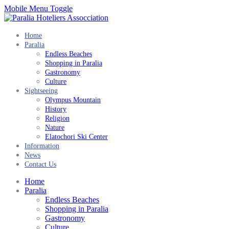
Mobile Menu Toggle
Home
Paralia
Endless Beaches
Shopping in Paralia
Gastronomy
Culture
Sightseeing
Olympus Mountain
History
Religion
Nature
Elatochori Ski Center
Information
News
Contact Us
Home
Paralia
Endless Beaches
Shopping in Paralia
Gastronomy
Culture