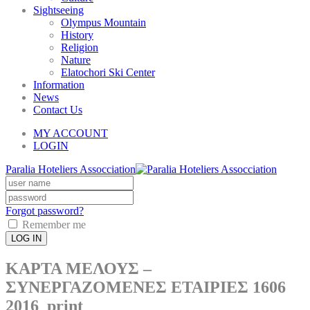
Sightseeing
Olympus Mountain
History
Religion
Nature
Elatochori Ski Center
Information
News
Contact Us
MY ACCOUNT
LOGIN
Paralia Hoteliers Assocciation
Forgot password?
Remember me
LOG IN
ΚΑΡΤΑ ΜΕΛΟΥΣ –
ΣΥΝΕΡΓΑΖΟΜΕΝΕΣ ΕΤΑΙΡΙΕΣ 1606
2016_print